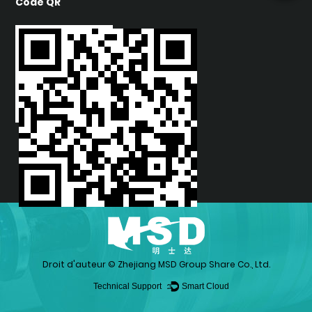
Code QR
Droit d'auteur ©
Zhejiang MSD Group Share Co., Ltd.
Technical Support ：
Smart Cloud