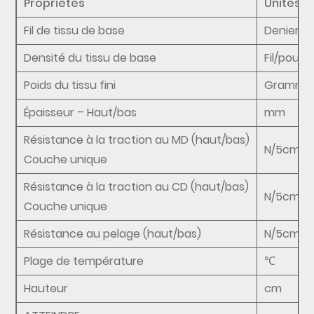
Propriétés
Unités
Fil de tissu de base
Denier
Densité du tissu de base
Fil/pouce
Poids du tissu fini
Gramme
Épaisseur – Haut/bas
mm
Résistance à la traction au MD (haut/bas)
N/5cm
Couche unique
Résistance à la traction au CD (haut/bas)
N/5cm
Couche unique
Résistance au pelage (haut/bas)
N/5cm
Plage de température
℃
Hauteur
cm