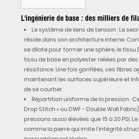
L'ingénierie de base : des milliers de f
1
L'ingénierie
Le système de liens de tension
: Le sec
de
réside dans son architecture interne. Con
base :
se dilate pour former une sphère, le tis
des
tissu de base en polyester reliées par des 
milliers
de
résistance. Une fois gonflées, ces fibres
filaments
maintenant les surfaces supérieure et i
de
de se courber.
polyester
Répartition uniforme de la pression
: C
verticaux
Drop Stitch » ou DWF - Double Wall Fabric)
2
pressions aussi élevées que 15 à 20 PSI. Le
Scellement
comme la pierre qui imite l'intégrité struc
hermétique :
incroyablement légère.