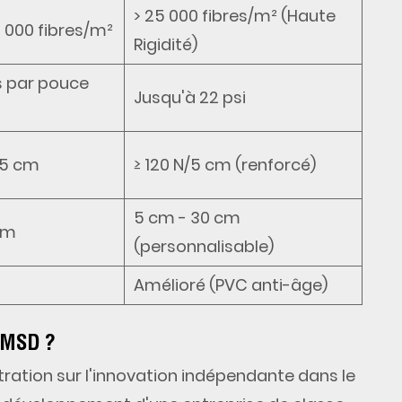
> 25 000 fibres/m² (Haute
0 000 fibres/m²
Rigidité)
es par pouce
Jusqu'à 22 psi
/5 cm
≥ 120 N/5 cm (renforcé)
5 cm - 30 cm
cm
(personnalisable)
Amélioré (PVC anti-âge)
s MSD ?
tration sur l'innovation indépendante dans le