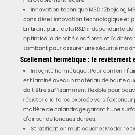
le
Innovation technique MSD
: Zhejiang M
revêtement
considère l'innovation technologique et 
en
film
En tirant parti de la R&D indépendante de
calandré
optimisé la densité des fibres et l'adhé
en
tombant
pour assurer une sécurité maxi
PVC
Scellement hermétique : le revêtement 
3
Intégrité hermétique
: Pour contenir l'
Rigidité
est laminé avec un matériau de haute qua
vs
doit être suffisamment flexible pour pouv
flexibilité :
résister à la force exercée vers l'extérieu
l’équilibre
matière de calandrage garantit une surface
entre
performances
d'air sur de longues durées.
Stratification multicouche
: Moderne
t
4