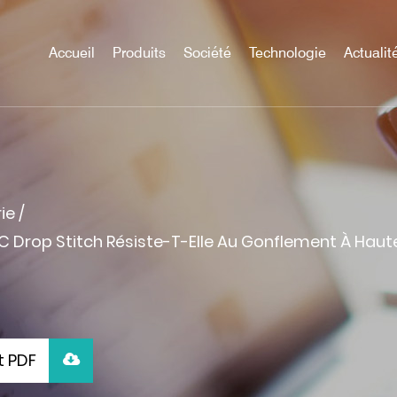
Accueil
Produits
Société
Technologie
Actualit
rie
/
 Drop Stitch Résiste-T-Elle Au Gonflement À Haute
t PDF