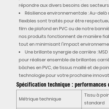
répondre aux divers besoins des secteurs d
6
Résilience environnementale
: Au-delà 
FAQ
flexibles sont traités pour être respectue
technique
hardcore
film de plafond en PVC ou de notre bannièr
nos produits fonctionnent de manière fia
7
tout en minimisant l'impact environneme
Références
Une brillante synergie de carrière
: MSD
techniques
pour réaliser ensemble de brillantes car
bâches en PVC, de tissus maillé et de poi
technologie pour votre prochaine innovat
Spécification technique : performances 
Tissu à poi
Métrique technique
standard