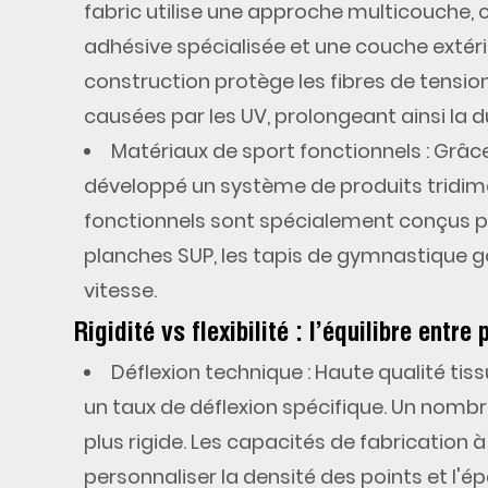
fabric
utilise une approche multicouche,
Spécification
adhésive spécialisée et une couche extér
technique :
construction protège les fibres de tension
performances
du
causées par les UV, prolongeant ainsi la d
matériau
Matériaux de sport fonctionnels
: Grâc
Drop
développé un système de produits tridime
Stitch
fonctionnels sont spécialement conçus pou
planches SUP, les tapis de gymnastique g
5
vitesse.
Pourquoi
choisir
Rigidité vs flexibilité : l’équilibre entr
les
Déflexion technique
: Haute qualité
tis
matériaux
un taux de déflexion spécifique. Un nombr
flexibles
MSD
plus rigide. Les capacités de fabricatio
?
personnaliser la densité des points et l'é